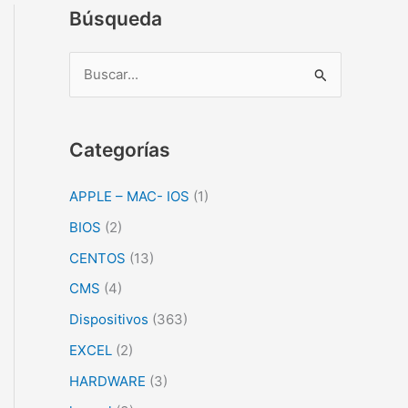
Búsqueda
B
u
s
c
Categorías
a
APPLE – MAC- IOS
(1)
r
BIOS
(2)
p
o
CENTOS
(13)
r
CMS
(4)
:
Dispositivos
(363)
EXCEL
(2)
HARDWARE
(3)