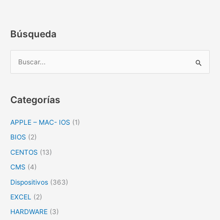
en
windows
Búsqueda
B
u
s
c
Categorías
a
APPLE – MAC- IOS
(1)
r
p
BIOS
(2)
o
CENTOS
(13)
r
CMS
(4)
:
Dispositivos
(363)
EXCEL
(2)
HARDWARE
(3)