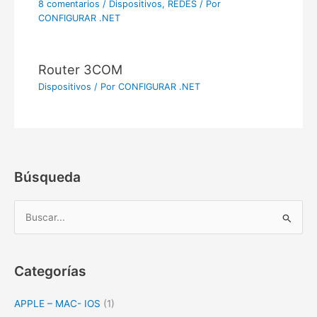
8 comentarios
/
Dispositivos
,
REDES
/ Por
CONFIGURAR .NET
Router 3COM
Dispositivos
/ Por
CONFIGURAR .NET
Búsqueda
B
u
s
c
Categorías
a
APPLE – MAC- IOS
(1)
r