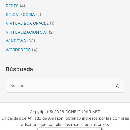
REDES
(4)
SINCATEGORIA
(2)
VIRTUAL BOX ORACLE
(1)
VIRTUALIZACION S.O.
(2)
WINDOWS
(33)
WORDPRESS
(4)
Búsqueda
B
u
s
c
Copyright © 2026 CONFIGURAR.NET
a
En calidad de Afiliado de Amazon, obtengo ingresos por las compras
r
adscritas que cumplen los requisitos aplicables
p