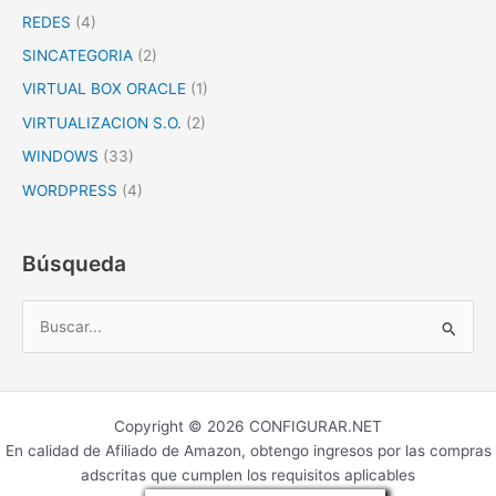
REDES
(4)
SINCATEGORIA
(2)
VIRTUAL BOX ORACLE
(1)
VIRTUALIZACION S.O.
(2)
WINDOWS
(33)
WORDPRESS
(4)
Búsqueda
B
u
s
c
Copyright © 2026 CONFIGURAR.NET
a
En calidad de Afiliado de Amazon, obtengo ingresos por las compras
r
adscritas que cumplen los requisitos aplicables
p