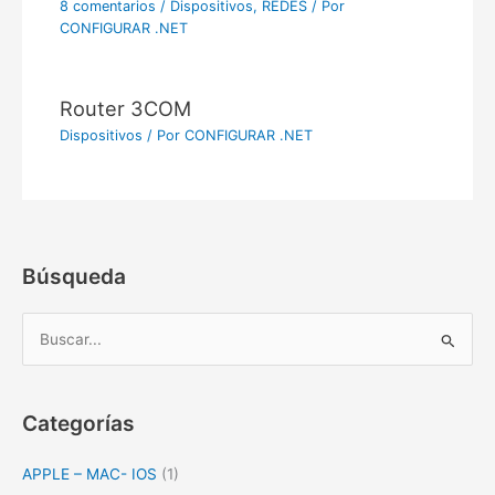
8 comentarios
/
Dispositivos
,
REDES
/ Por
CONFIGURAR .NET
Router 3COM
Dispositivos
/ Por
CONFIGURAR .NET
Búsqueda
B
u
s
c
Categorías
a
APPLE – MAC- IOS
(1)
r