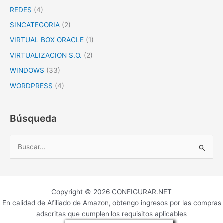
REDES
(4)
SINCATEGORIA
(2)
VIRTUAL BOX ORACLE
(1)
VIRTUALIZACION S.O.
(2)
WINDOWS
(33)
WORDPRESS
(4)
Búsqueda
B
u
s
c
Copyright © 2026 CONFIGURAR.NET
a
En calidad de Afiliado de Amazon, obtengo ingresos por las compras
r
adscritas que cumplen los requisitos aplicables
p