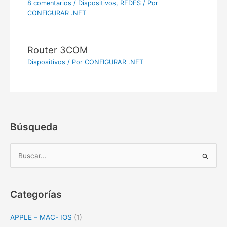
8 comentarios
/
Dispositivos
,
REDES
/ Por
CONFIGURAR .NET
Router 3COM
Dispositivos
/ Por
CONFIGURAR .NET
Búsqueda
B
u
s
c
Categorías
a
APPLE – MAC- IOS
(1)
r