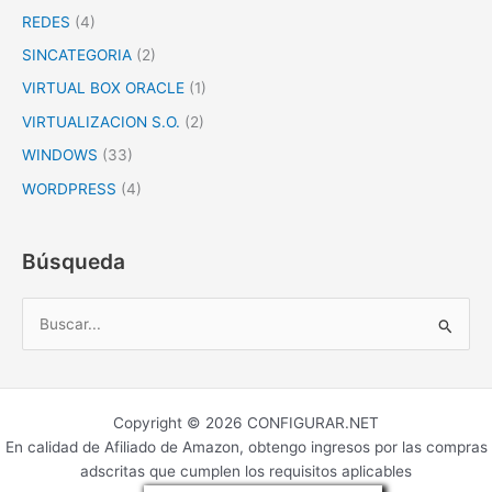
REDES
(4)
SINCATEGORIA
(2)
VIRTUAL BOX ORACLE
(1)
VIRTUALIZACION S.O.
(2)
WINDOWS
(33)
WORDPRESS
(4)
Búsqueda
B
u
s
c
Copyright © 2026 CONFIGURAR.NET
a
En calidad de Afiliado de Amazon, obtengo ingresos por las compras
r
adscritas que cumplen los requisitos aplicables
p