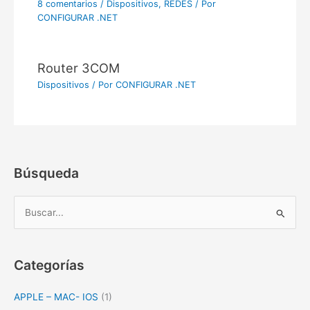
8 comentarios
/
Dispositivos
,
REDES
/ Por
CONFIGURAR .NET
Router 3COM
Dispositivos
/ Por
CONFIGURAR .NET
Búsqueda
B
u
s
c
Categorías
a
APPLE – MAC- IOS
(1)
r