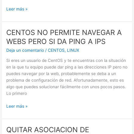
Windows
Exportar
Leer más »
Server
perfil
2019
de
standard
outlook
CENTOS NO PERMITE NAVEGAR A
edition
WEBS PERO SI DA PING A IPS
Deja un comentario
/
CENTOS
,
LINUX
Si eres un usuario de CentOS y te encuentras con la situación
en la que tu equipo puede dar ping a las direcciones IP pero no
puedes navegar por la web, probablemente se deba a un
problema de configuración de red. Afortunadamente, esto es
algo que puedes solucionar fácilmente con unos pocos pasos.
Lo primero
CENTOS
Leer más »
NO
PERMITE
NAVEGAR
QUITAR ASOCIACION DE
A