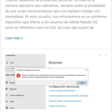
sistema operativo que utilicemos, siempre existe la posibilidad
de que surjan inconvenientes que nos impidan trabajar con
normalidad. En esta ocasión, nos enfocaremos en un problema
específico que afecta a los usuarios de Adobe Reader DC
tanto en Windows como en iOS. Se trata del cuadro de
Cuadro
Leer más »
de
diálogo
en
blanco
Guardar
como
en
adobe
Reader
dc