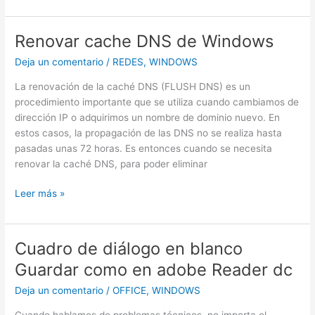
programas
nativos
Windows
Renovar cache DNS de Windows
10
Deja un comentario
/
REDES
,
WINDOWS
con
powershell
La renovación de la caché DNS (FLUSH DNS) es un
procedimiento importante que se utiliza cuando cambiamos de
dirección IP o adquirimos un nombre de dominio nuevo. En
estos casos, la propagación de las DNS no se realiza hasta
pasadas unas 72 horas. Es entonces cuando se necesita
renovar la caché DNS, para poder eliminar
Renovar
Leer más »
cache
DNS
de
Cuadro de diálogo en blanco
Windows
Guardar como en adobe Reader dc
Deja un comentario
/
OFFICE
,
WINDOWS
Cuando hablamos de problemas técnicos, no importa el