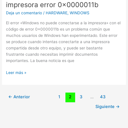
impresora error 0x0000011b
Deja un comentario
/
HARDWARE
,
WINDOWS
El error «Windows no puede conectarse a la impresora» con el
código de error 0x0000011b es un problema común que
muchos usuarios de Windows han experimentado. Este error
se produce cuando intentas conectarte a una impresora
compartida desde otro equipo, y puede ser bastante
frustrante cuando necesitas imprimir documentos
importantes. La buena noticia es que
Windows
Leer más »
no
puede
conectarse
←
Anterior
1
2
3
…
43
a
la
Siguiente
→
impresora
error
0x0000011b