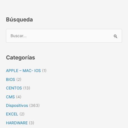
Búsqueda
B
u
s
c
Categorías
a
APPLE – MAC- IOS
(1)
r
p
BIOS
(2)
o
CENTOS
(13)
r
CMS
(4)
:
Dispositivos
(363)
EXCEL
(2)
HARDWARE
(3)