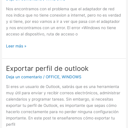
Nos encontramos con el problema que el adaptador de red
nos indica que no tiene conexion a internet, pero no es verdad
y si tiene, por eso vamos a ir a ver que pasa con el adaptador
y nos encontramos con un error. El error «Windows no tiene
acceso al dispositivo, ruta de acceso o
Error
Leer más »
(Windows
no
tiene
Exportar perfil de outlook
acceso
Deja un comentario
/
OFFICE
,
WINDOWS
al
dispositivo,
Si eres un usuario de Outlook, sabrás que es una herramienta
ruta
muy útil para enviar y recibir correos electrónicos, administrar
de
calendarios y programar tareas. Sin embargo, si necesitas
acceso
exportar tu perfil de Outlook, es importante que sepas cómo
o
hacerlo correctamente para no perder ninguna configuración
archivo
importante. En este post te enseñaremos cómo exportar tu
especificado)
perfil
en