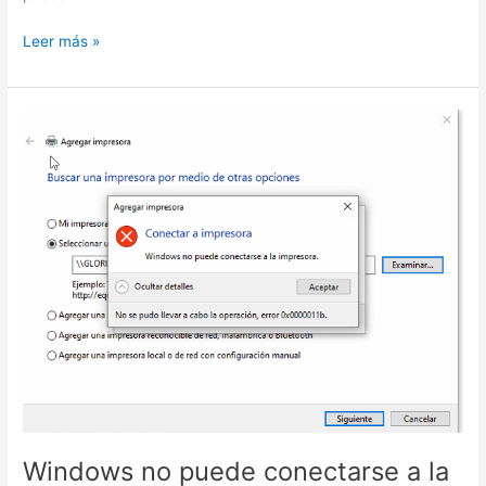
no
Leer más »
puedo
desinstalar
una
aplicacion
en
windows
Windows no puede conectarse a la