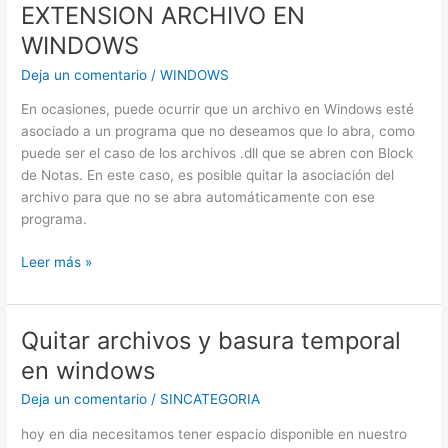
EXTENSION ARCHIVO EN
WEBS
PERO
WINDOWS
SI
Deja un comentario
/
WINDOWS
DA
PING
En ocasiones, puede ocurrir que un archivo en Windows esté
A
asociado a un programa que no deseamos que lo abra, como
IPS
puede ser el caso de los archivos .dll que se abren con Block
de Notas. En este caso, es posible quitar la asociación del
archivo para que no se abra automáticamente con ese
programa.
QUITAR
Leer más »
ASOCIACION
DE
EXTENSION
Quitar archivos y basura temporal
ARCHIVO
en windows
EN
WINDOWS
Deja un comentario
/
SINCATEGORIA
hoy en dia necesitamos tener espacio disponible en nuestro